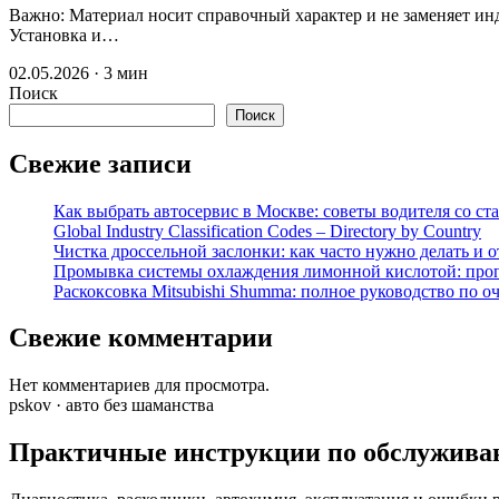
Важно: Материал носит справочный характер и не заменяет и
Установка и…
02.05.2026 · 3 мин
Поиск
Поиск
Свежие записи
Как выбрать автосервис в Москве: советы водителя со ст
Global Industry Classification Codes – Directory by Country
Чистка дроссельной заслонки: как часто нужно делать и 
Промывка системы охлаждения лимонной кислотой: проп
Раскоксовка Mitsubishi Shumma: полное руководство по о
Свежие комментарии
Нет комментариев для просмотра.
pskov · авто без шаманства
Практичные инструкции по обслужива