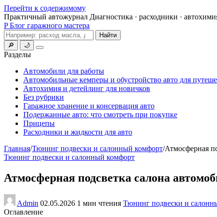
Перейти к содержимому
Практичный автожурнал
Диагностика · расходники · автохими
P
Блог гаражного мастера
Поиск
Найти
🔎
🌙
Меню
Разделы
Автомобили для работы
Автомобильные кемперы и обустройство авто для путеш
Автохимия и детейлинг для новичков
Без рубрики
Гаражное хранение и консервация авто
Подержанные авто: что смотреть при покупке
Прицепы
Расходники и жидкости для авто
Главная
/
Тюнинг подвески и салонный комфорт
/
Атмосферная по
Тюнинг подвески и салонный комфорт
Атмосферная подсветка салона автомоби
Admin
02.05.2026
1 мин чтения
Тюнинг подвески и салонн
Оглавление