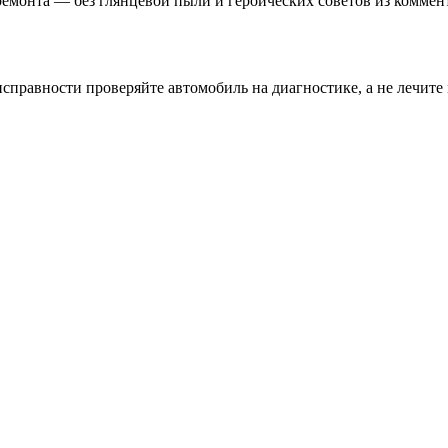
ремонта — без глянцевой пыли и героических советов из коммен
равности проверяйте автомобиль на диагностике, а не лечите 