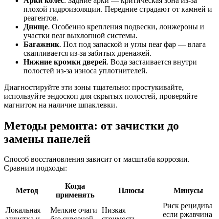
Арки колес
. Задние арки — критическая зона из-за
плохой гидроизоляции. Передние страдают от камней и
реагентов.
Днище
. Особенно крепления подвески, лонжероны и
участки near выхлопной системы.
Багажник
. Пол под запаской и углы near фар — влага
скапливается из-за забитых дренажей.
Нижние кромки дверей
. Вода застаивается внутри
полостей из-за износа уплотнителей.
Диагностируйте эти зоны тщательно: простукивайте,
используйте эндоскоп для скрытых полостей, проверяйте
магнитом на наличие шпаклевки.
Методы ремонта: от зачистки до
замены панелей
Способ восстановления зависит от масштаба коррозии.
Сравним подходы:
Когда
Метод
Плюсы
Минусы
применять
Риск рецидива
Локальная
Мелкие очаги
Низкая
если ржавчина
зачистка и
без сквозной
стоимость,