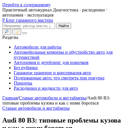
Перейти к содержимому
Практичный автожурнал
Диагностика · расходники ·
автохимия · эксплуатация
P
Блог гаражного мастера
Поиск
Найти
Меню
Разделы
Автомобили для работы
Автомобильные кемперы и обустройство авто для
путешествий
Автохимия и детейлинг для новичков
Без рубрики
Гаражное хранение и консервация авто
Подержанные авто: что смотреть при покупке
Прицепы
Расходники и жидкости для авто
Главная
/
Старые автомобили и янгтаймеры
/
Audi 80 B3:
типовые проблемы кузова и как с ними бороться
Старые автомобили и янгтаймеры
Audi 80 B3: типовые проблемы кузова
и как с ними бороться