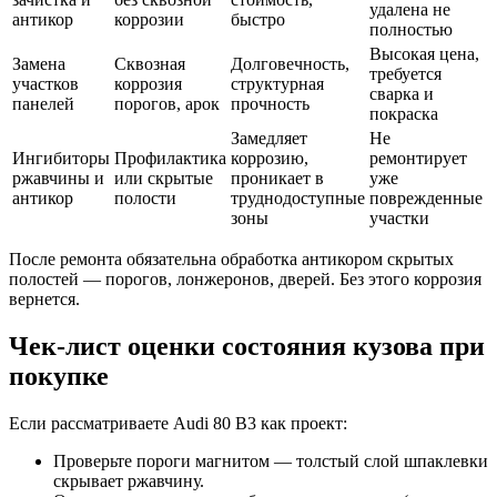
удалена не
антикор
коррозии
быстро
полностью
Высокая цена,
Замена
Сквозная
Долговечность,
требуется
участков
коррозия
структурная
сварка и
панелей
порогов, арок
прочность
покраска
Замедляет
Не
Ингибиторы
Профилактика
коррозию,
ремонтирует
ржавчины и
или скрытые
проникает в
уже
антикор
полости
труднодоступные
поврежденные
зоны
участки
После ремонта обязательна обработка антикором скрытых
полостей — порогов, лонжеронов, дверей. Без этого коррозия
вернется.
Чек-лист оценки состояния кузова при
покупке
Если рассматриваете Audi 80 B3 как проект:
Проверьте пороги магнитом — толстый слой шпаклевки
скрывает ржавчину.