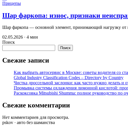
Прицепы
Шар фаркопа: износ, признаки неиспра
Шар фаркопа — основной элемент, принимающий нагрузку от п
02.05.2026 · 4 мин
Поиск
Поиск
Свежие записи
Как выбрать автосервис в Москве: советы водителя со ст
Global Industry Classification Codes – Directory by Country
Чистка дроссельной заслонки: как часто нужно делать и 
Промывка системы охлаждения лимонной кислотой: проп
Раскоксовка Mitsubishi Shumma: полное руководство по о
Свежие комментарии
Нет комментариев для просмотра.
pskov · авто без шаманства