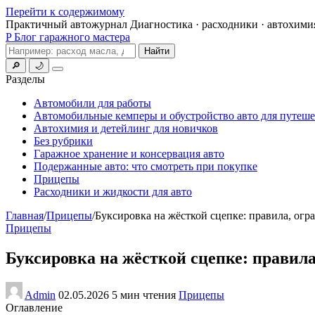
Перейти к содержимому
Практичный автожурнал
Диагностика · расходники · автохими
P
Блог гаражного мастера
Поиск
Найти
🔎
🌙
Меню
Разделы
Автомобили для работы
Автомобильные кемперы и обустройство авто для путеш
Автохимия и детейлинг для новичков
Без рубрики
Гаражное хранение и консервация авто
Подержанные авто: что смотреть при покупке
Прицепы
Расходники и жидкости для авто
Главная
/
Прицепы
/
Буксировка на жёсткой сцепке: правила, огр
Прицепы
Буксировка на жёсткой сцепке: правил
Admin
02.05.2026
5 мин чтения
Прицепы
Оглавление