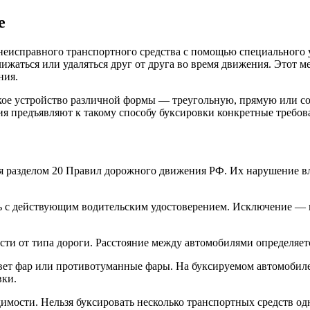
е
неисправного транспортного средства с помощью специального ус
лижаться или удаляться друг от друга во время движения. Этот 
ния.
ское устройство различной формы — треугольную, прямую или 
я предъявляют к такому способу буксировки конкретные требов
я разделом 20 Правил дорожного движения РФ. Их нарушение вл
ь с действующим водительским удостоверением. Исключение — к
сти от типа дороги. Расстояние между автомобилями определяе
т фар или противотуманные фары. На буксируемом автомобиле —
вки.
димости. Нельзя буксировать несколько транспортных средств о