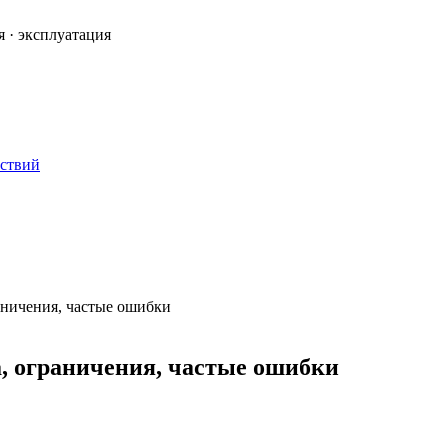
я · эксплуатация
ествий
аничения, частые ошибки
а, ограничения, частые ошибки