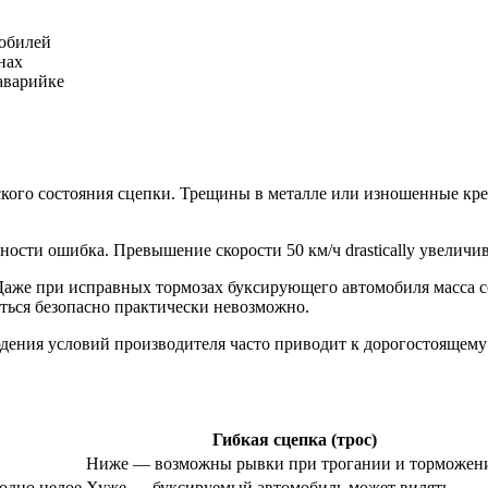
мобилей
нах
аварийке
ого состояния сцепки. Трещины в металле или изношенные креп
сти ошибка. Превышение скорости 50 км/ч drastically увеличив
аже при исправных тормозах буксирующего автомобиля масса со
ься безопасно практически невозможно.
ения условий производителя часто приводит к дорогостоящему 
Гибкая сцепка (трос)
Ниже — возможны рывки при трогании и торможен
одно целое
Хуже — буксируемый автомобиль может вилять