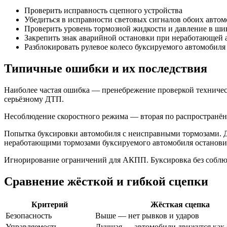
Проверить исправность сцепного устройства
Убедиться в исправности световых сигналов обоих авто
Проверить уровень тормозной жидкости и давление в ши
Закрепить знак аварийной остановки при неработающей 
Разблокировать рулевое колесо буксируемого автомобиля
Типичные ошибки и их последствия
Наиболее частая ошибка — пренебрежение проверкой техническ
серьёзному ДТП.
Несоблюдение скоростного режима — вторая по распространённо
Попытка буксировки автомобиля с неисправными тормозами. Д
неработающими тормозами буксируемого автомобиля остановит
Игнорирование ограничений для АКПП. Буксировка без соблюд
Сравнение жёсткой и гибкой сцепки
Критерий
Жёсткая сцепка
Безопасность
Выше — нет рывков и ударов
Управляемость
Лучшая — автомобили движутся как 