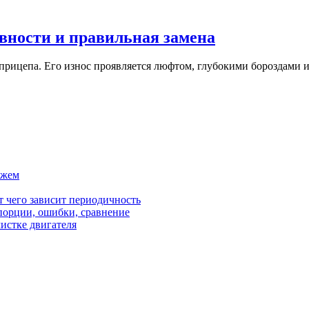
вности и правильная замена
рицепа. Его износ проявляется люфтом, глубокими бороздами и
ажем
от чего зависит периодичность
орции, ошибки, сравнение
чистке двигателя