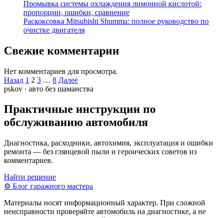
Промывка системы охлаждения лимонной кислотой:
пропорции, ошибки, сравнение
Раскоксовка Mitsubishi Shumma: полное руководство по
очистке двигателя
Свежие комментарии
Нет комментариев для просмотра.
Пагинация
Назад
1
2
3
…
8
Далее
pskov · авто без шаманства
записей
Практичные инструкции по
обслуживанию автомобиля
Диагностика, расходники, автохимия, эксплуатация и ошибки
ремонта — без глянцевой пыли и героических советов из
комментариев.
Найти решение
⚙
Блог гаражного мастера
Материалы носят информационный характер. При сложной
неисправности проверяйте автомобиль на диагностике, а не