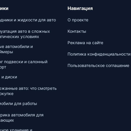
ики
Навигация
дники и жидкости для авто
О проекте
уатация авто в сложных
Контакты
атических условиях
Реклама на сайте
ые автомобили и
аймеры
Политика конфиденциальности
г подвески и салонный
Пользовательское соглашение
орт
 и диски
жанные авто: что смотреть
окупке
мобили для работы
рика автомобиля для
нающих
ное хранение и