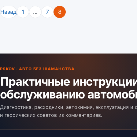
Пагинация записей
Назад
1
…
7
8
PSKOV · АВТО БЕЗ ШАМАНСТВА
Практичные инструкции
обслуживанию автомоб
Диагностика, расходники, автохимия, эксплуатация и
и героических советов из комментариев.