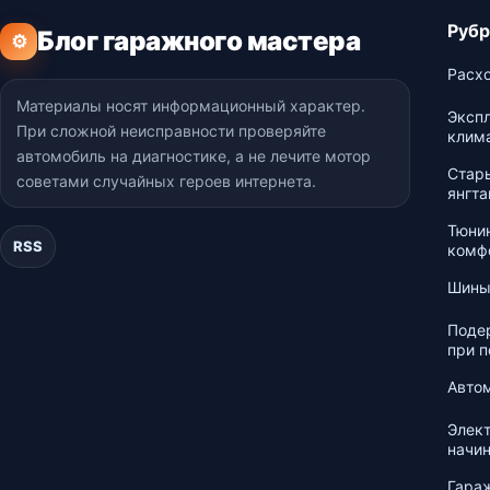
Рубр
Блог гаражного мастера
⚙
Расхо
Материалы носят информационный характер.
Экспл
При сложной неисправности проверяйте
клим
автомобиль на диагностике, а не лечите мотор
Стар
советами случайных героев интернета.
янгт
Тюнин
RSS
комф
Шины
Подер
при п
Авто
Элект
начи
Гараж