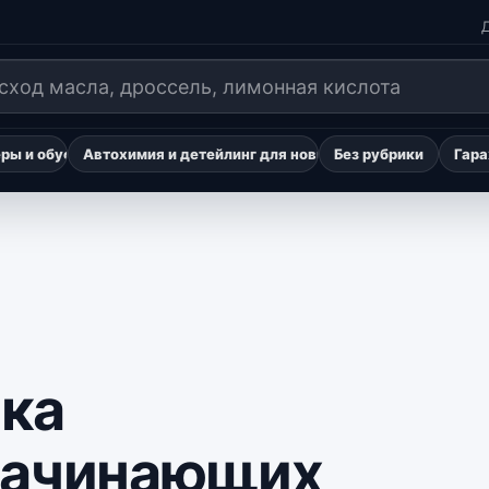
Д
ы и обустройство авто для путешествий
Автохимия и детейлинг для новичков
Без рубрики
Гара
ка
начинающих