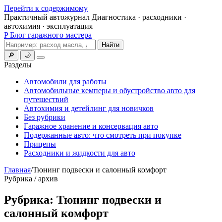
Перейти к содержимому
Практичный автожурнал
Диагностика · расходники ·
автохимия · эксплуатация
P
Блог гаражного мастера
Поиск
Найти
🔎
🌙
Меню
Разделы
Автомобили для работы
Автомобильные кемперы и обустройство авто для
путешествий
Автохимия и детейлинг для новичков
Без рубрики
Гаражное хранение и консервация авто
Подержанные авто: что смотреть при покупке
Прицепы
Расходники и жидкости для авто
Главная
/
Тюнинг подвески и салонный комфорт
Рубрика / архив
Рубрика:
Тюнинг подвески и
салонный комфорт