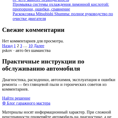
Промывка системы охлаждения лимонной кислотой:
пропорции, ошибки, сравнение
Раскоксовка Mitsubishi Shumma: полное руководство по
очистке двигателя
Свежие комментарии
Нет комментариев для просмотра.
Пагинация
Назад
1
2
3
…
10
Далее
pskov · авто без шаманства
записей
Практичные инструкции по
обслуживанию автомобиля
Диагностика, расходники, автохимия, эксплуатация и ошибки
ремонта — без глянцевой пыли и героических советов из
комментариев.
Найти решение
⚙
Блог гаражного мастера
Материалы носят информационный характер. При сложной
неисправности проверяйте автомобиль на диагностике, а не