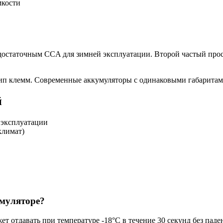
мкости
достаточным CCA для зимней эксплуатации. Второй частый прос
тип клемм. Современные аккумуляторы с одинаковыми габаритам
й
 эксплуатации
климат)
умуляторе?
ет отдавать при температуре -18°C в течение 30 секунд без пад