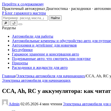
Перейти к содержимому
Практичный автожурнал
Диагностика · расходники · автохими
P
Блог гаражного мастера
Поиск
Найти
🔎
🌙
Меню
Разделы
Автомобили для работы
Автомобильные кемперы и обустройство авто для путеш
Автохимия и детейлинг для новичков
Без рубрики
Гаражное хранение и консервация авто
Подержанные авто: что смотреть при покупке
Прицепы
Расходники и жидкости для авто
Главная
/
Электрика автомобиля для начинающих
/
CCA, Ah, RC у
Электрика автомобиля для начинающих
CCA, Ah, RC у аккумулятора: как чита
Admin
02.05.2026
4 мин чтения
Электрика автомобиля для