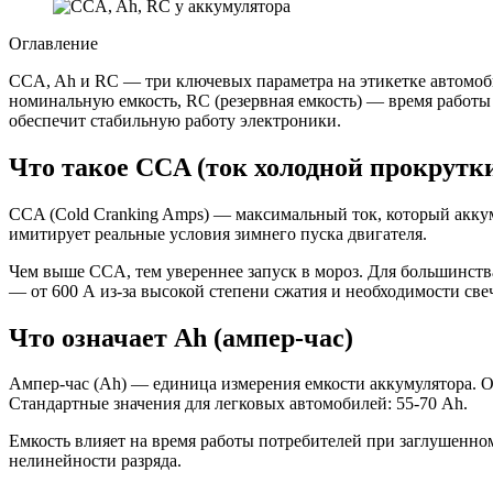
Оглавление
CCA, Ah и RC — три ключевых параметра на этикетке автомоби
номинальную емкость, RC (резервная емкость) — время работы
обеспечит стабильную работу электроники.
Что такое CCA (ток холодной прокрутк
CCA (Cold Cranking Amps) — максимальный ток, который аккуму
имитирует реальные условия зимнего пуска двигателя.
Чем выше CCA, тем увереннее запуск в мороз. Для большинства
— от 600 А из-за высокой степени сжатия и необходимости све
Что означает Ah (ампер-час)
Ампер-час (Ah) — единица измерения емкости аккумулятора. Оди
Стандартные значения для легковых автомобилей: 55-70 Ah.
Емкость влияет на время работы потребителей при заглушенном
нелинейности разряда.