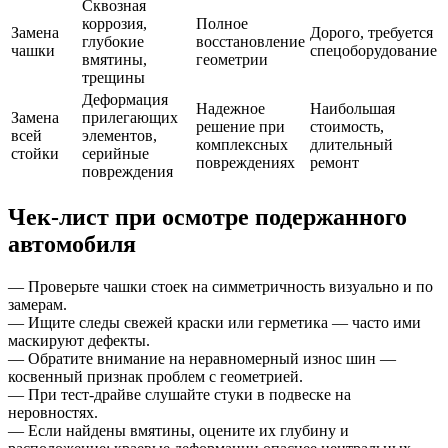
Сквозная
коррозия,
Полное
Замена
Дорого, требуется
глубокие
восстановление
чашки
спецоборудование
вмятины,
геометрии
трещины
Деформация
Надежное
Наибольшая
Замена
прилегающих
решение при
стоимость,
всей
элементов,
комплексных
длительный
стойки
серийные
повреждениях
ремонт
повреждения
Чек-лист при осмотре подержанного
автомобиля
— Проверьте чашки стоек на симметричность визуально и по
замерам.
— Ищите следы свежей краски или герметика — часто ими
маскируют дефекты.
— Обратите внимание на неравномерный износ шин —
косвенный признак проблем с геометрией.
— При тест-драйве слушайте стуки в подвеске на
неровностях.
— Если найдены вмятины, оцените их глубину и