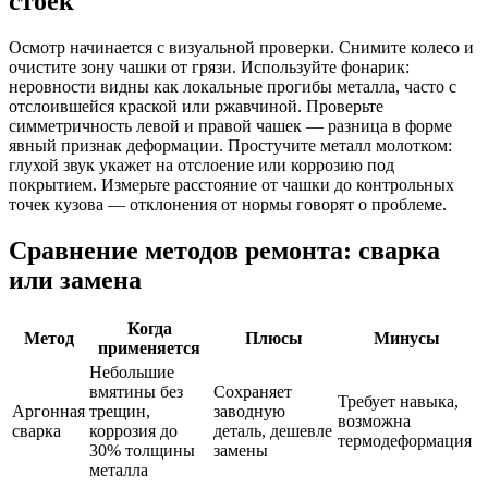
стоек
Осмотр начинается с визуальной проверки. Снимите колесо и
очистите зону чашки от грязи. Используйте фонарик:
неровности видны как локальные прогибы металла, часто с
отслоившейся краской или ржавчиной. Проверьте
симметричность левой и правой чашек — разница в форме
явный признак деформации. Простучите металл молотком:
глухой звук укажет на отслоение или коррозию под
покрытием. Измерьте расстояние от чашки до контрольных
точек кузова — отклонения от нормы говорят о проблеме.
Сравнение методов ремонта: сварка
или замена
Когда
Метод
Плюсы
Минусы
применяется
Небольшие
вмятины без
Сохраняет
Требует навыка,
Аргонная
трещин,
заводную
возможна
сварка
коррозия до
деталь, дешевле
термодеформация
30% толщины
замены
металла