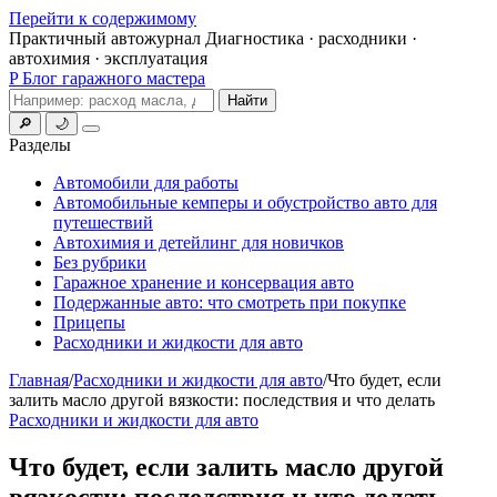
Перейти к содержимому
Практичный автожурнал
Диагностика · расходники ·
автохимия · эксплуатация
P
Блог гаражного мастера
Поиск
Найти
🔎
🌙
Меню
Разделы
Автомобили для работы
Автомобильные кемперы и обустройство авто для
путешествий
Автохимия и детейлинг для новичков
Без рубрики
Гаражное хранение и консервация авто
Подержанные авто: что смотреть при покупке
Прицепы
Расходники и жидкости для авто
Главная
/
Расходники и жидкости для авто
/
Что будет, если
залить масло другой вязкости: последствия и что делать
Расходники и жидкости для авто
Что будет, если залить масло другой
вязкости: последствия и что делать