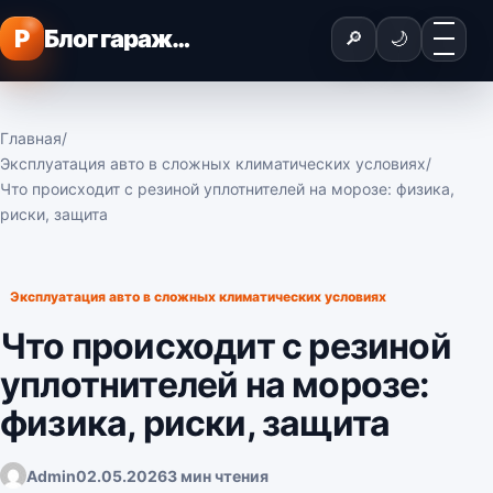
Перейти к содержимому
Меню
P
Блог гаражного мастера
🔎
🌙
Главная
/
Эксплуатация авто в сложных климатических условиях
/
Что происходит с резиной уплотнителей на морозе: физика,
риски, защита
Эксплуатация авто в сложных климатических условиях
Что происходит с резиной
уплотнителей на морозе:
физика, риски, защита
Admin
02.05.2026
3 мин чтения