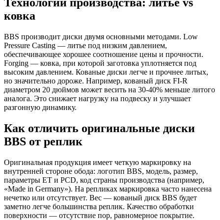
Технологии производства: литье vs
ковка
BBS производит диски двумя основными методами. Low
Pressure Casting — литье под низким давлением,
обеспечивающее хорошее соотношение цены и прочности.
Forging — ковка, при которой заготовка уплотняется под
высоким давлением. Кованые диски легче и прочнее литых,
но значительно дороже. Например, кованый диск FI-R
диаметром 20 дюймов может весить на 30-40% меньше литого
аналога. Это снижает нагрузку на подвеску и улучшает
разгонную динамику.
Как отличить оригинальные диски
BBS от реплик
Оригинальная продукция имеет четкую маркировку на
внутренней стороне обода: логотип BBS, модель, размер,
параметры ET и PCD, код страны производства (например,
«Made in Germany»). На репликах маркировка часто нанесена
нечетко или отсутствует. Вес — кованый диск BBS будет
заметно легче большинства реплик. Качество обработки
поверхности — отсутствие пор, равномерное покрытие.