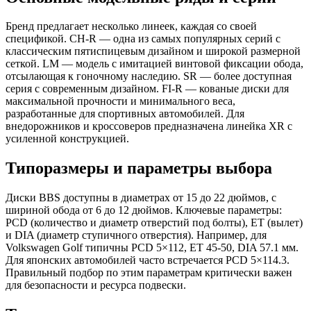
Бренд предлагает несколько линеек, каждая со своей
спецификой. CH-R — одна из самых популярных серий с
классическим пятиспицевым дизайном и широкой размерной
сеткой. LM — модель с имитацией винтовой фиксации обода,
отсылающая к гоночному наследию. SR — более доступная
серия с современным дизайном. FI-R — кованые диски для
максимальной прочности и минимального веса,
разработанные для спортивных автомобилей. Для
внедорожников и кроссоверов предназначена линейка XR с
усиленной конструкцией.
Типоразмеры и параметры выбора
Диски BBS доступны в диаметрах от 15 до 22 дюймов, с
шириной обода от 6 до 12 дюймов. Ключевые параметры:
PCD (количество и диаметр отверстий под болты), ET (вылет)
и DIA (диаметр ступичного отверстия). Например, для
Volkswagen Golf типичны PCD 5×112, ET 45-50, DIA 57.1 мм.
Для японских автомобилей часто встречается PCD 5×114.3.
Правильный подбор по этим параметрам критически важен
для безопасности и ресурса подвески.