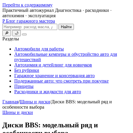
Перейти к содержимому
Практичный автожурнал
Диагностика · расходники ·
автохимия · эксплуатация
P
Блог гаражного мастера
Поиск
Найти
🔎
🌙
Меню
Разделы
Автомобили для работы
Автомобильные кемперы и обустройство авто для
путешествий
Автохимия и детейлинг для новичков
Без рубрики
Гаражное хранение и консервация авто
Подержанные авто: что смотреть при покупке
Прицепы
Расходники и жидкости для авто
Главная
/
Шины и диски
/
Диски BBS: модельный ряд и
особенности выбора
Шины и диски
Диски BBS: модельный ряд и
особенности выбора