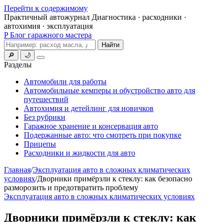
Перейти к содержимому
Практичный автожурнал
Диагностика · расходники ·
автохимия · эксплуатация
P
Блог гаражного мастера
Поиск
Найти
🔎
🌙
Меню
Разделы
Автомобили для работы
Автомобильные кемперы и обустройство авто для
путешествий
Автохимия и детейлинг для новичков
Без рубрики
Гаражное хранение и консервация авто
Подержанные авто: что смотреть при покупке
Прицепы
Расходники и жидкости для авто
Главная
/
Эксплуатация авто в сложных климатических
условиях
/
Дворники примёрзли к стеклу: как безопасно
разморозить и предотвратить проблему
Эксплуатация авто в сложных климатических условиях
Дворники примёрзли к стеклу: как