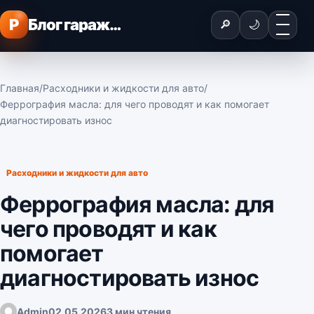
Перейти к содержимому
Меню
P
Блог гаражного мастера
🔎
🌙
Главная
/
Расходники и жидкости для авто
/
Феррография масла: для чего проводят и как помогает
диагностировать износ
Расходники и жидкости для авто
Феррография масла: для
чего проводят и как
помогает
диагностировать износ
Admin
02.05.2026
3 мин чтения