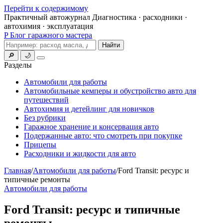
Перейти к содержимому
Практичный автожурнал
Диагностика · расходники ·
автохимия · эксплуатация
P
Блог гаражного мастера
Поиск
Найти
🔎
🌙
Меню
Разделы
Автомобили для работы
Автомобильные кемперы и обустройство авто для
путешествий
Автохимия и детейлинг для новичков
Без рубрики
Гаражное хранение и консервация авто
Подержанные авто: что смотреть при покупке
Прицепы
Расходники и жидкости для авто
Главная
/
Автомобили для работы
/
Ford Transit: ресурс и
типичные ремонты
Автомобили для работы
Ford Transit: ресурс и типичные
ремонты