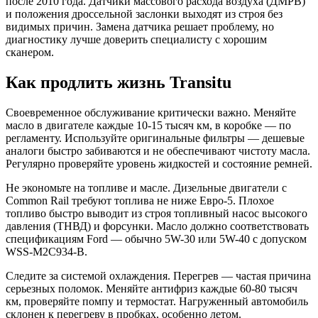
после 2010 года. Датчики массового расхода воздуха (ДМРВ)
и положения дроссельной заслонки выходят из строя без
видимых причин. Замена датчика решает проблему, но
диагностику лучше доверить специалисту с хорошим
сканером.
Как продлить жизнь Transitu
Своевременное обслуживание критически важно. Меняйте
масло в двигателе каждые 10-15 тысяч км, в коробке — по
регламенту. Используйте оригинальные фильтры — дешевые
аналоги быстро забиваются и не обеспечивают чистоту масла.
Регулярно проверяйте уровень жидкостей и состояние ремней.
Не экономьте на топливе и масле. Дизельные двигатели с
Common Rail требуют топлива не ниже Евро-5. Плохое
топливо быстро выводит из строя топливный насос высокого
давления (ТНВД) и форсунки. Масло должно соответствовать
спецификациям Ford — обычно 5W-30 или 5W-40 с допуском
WSS-M2C934-B.
Следите за системой охлаждения. Перегрев — частая причина
серьезных поломок. Меняйте антифриз каждые 60-80 тысяч
км, проверяйте помпу и термостат. Нагруженный автомобиль
склонен к перегреву в пробках, особенно летом.