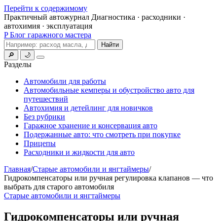
Перейти к содержимому
Практичный автожурнал
Диагностика · расходники ·
автохимия · эксплуатация
P
Блог гаражного мастера
Поиск
Найти
🔎
🌙
Меню
Разделы
Автомобили для работы
Автомобильные кемперы и обустройство авто для
путешествий
Автохимия и детейлинг для новичков
Без рубрики
Гаражное хранение и консервация авто
Подержанные авто: что смотреть при покупке
Прицепы
Расходники и жидкости для авто
Главная
/
Старые автомобили и янгтаймеры
/
Гидрокомпенсаторы или ручная регулировка клапанов — что
выбрать для старого автомобиля
Старые автомобили и янгтаймеры
Гидрокомпенсаторы или ручная