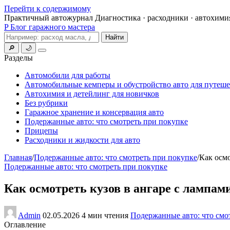
Перейти к содержимому
Практичный автожурнал
Диагностика · расходники · автохими
P
Блог гаражного мастера
Поиск
Найти
🔎
🌙
Меню
Разделы
Автомобили для работы
Автомобильные кемперы и обустройство авто для путеш
Автохимия и детейлинг для новичков
Без рубрики
Гаражное хранение и консервация авто
Подержанные авто: что смотреть при покупке
Прицепы
Расходники и жидкости для авто
Главная
/
Подержанные авто: что смотреть при покупке
/
Как осмо
Подержанные авто: что смотреть при покупке
Как осмотреть кузов в ангаре с лампам
Admin
02.05.2026
4 мин чтения
Подержанные авто: что смо
Оглавление