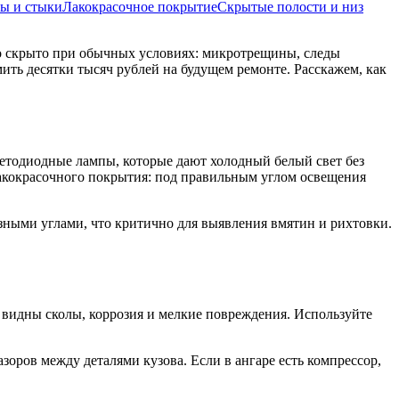
ры и стыки
Лакокрасочное покрытие
Скрытые полости и низ
то скрыто при обычных условиях: микротрещины, следы
ить десятки тысяч рублей на будущем ремонте. Расскажем, как
етодиодные лампы, которые дают холодный белый свет без
лакокрасочного покрытия: под правильным углом освещения
зными углами, что критично для выявления вмятин и рихтовки.
е видны сколы, коррозия и мелкие повреждения. Используйте
оров между деталями кузова. Если в ангаре есть компрессор,