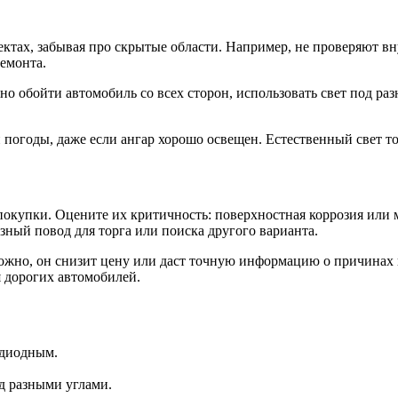
ктах, забывая про скрытые области. Например, не проверяют вн
емонта.
о обойти автомобиль со всех сторон, использовать свет под ра
й погоды, даже если ангар хорошо освещен. Естественный свет т
окупки. Оцените их критичность: поверхностная коррозия или м
ный повод для торга или поиска другого варианта.
жно, он снизит цену или даст точную информацию о причинах п
я дорогих автомобилей.
одиодным.
д разными углами.