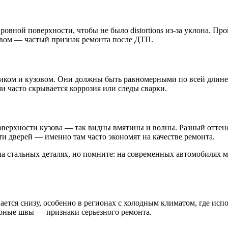
 ровной поверхности, чтобы не было distortions из-за уклона.
овом — частый признак ремонта после ДТП.
иком и кузовом. Они должны быть равномерными по всей длине.
 часто скрывается коррозия или следы сварки.
оверхности кузова — так видны вмятины и волны. Разный оттено
и дверей — именно там часто экономят на качестве ремонта.
а стальных деталях, но помните: на современных автомобилях 
нается снизу, особенно в регионах с холодным климатом, где ис
арные швы — признаки серьезного ремонта.