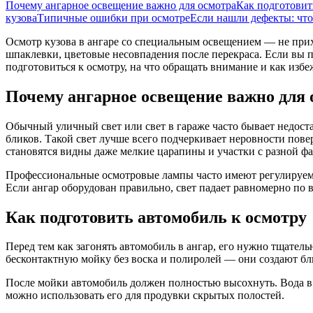
Почему ангарное освещение важно для осмотра
Как подготовит
кузова
Типичные ошибки при осмотре
Если нашли дефекты: что
Осмотр кузова в ангаре со специальным освещением — не прих
шпаклевки, цветовые несовпадения после перекраса. Если вы 
подготовиться к осмотру, на что обращать внимание и как изб
Почему ангарное освещение важно для 
Обычный уличный свет или свет в гараже часто бывает недост
бликов. Такой свет лучше всего подчеркивает неровности пов
становятся видны даже мелкие царапины и участки с разной фа
Профессиональные осмотровые лампы часто имеют регулируемый
Если ангар оборудован правильно, свет падает равномерно по 
Как подготовить автомобиль к осмотру
Перед тем как загонять автомобиль в ангар, его нужно тщател
бесконтактную мойку без воска и полиролей — они создают бл
После мойки автомобиль должен полностью высохнуть. Вода в с
можно использовать его для продувки скрытых полостей.