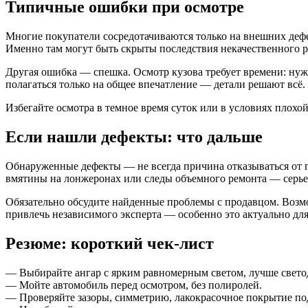
Типичные ошибки при осмотре
Многие покупатели сосредотачиваются только на внешних дефе
Именно там могут быть скрыты последствия некачественного р
Другая ошибка — спешка. Осмотр кузова требует времени: нужн
полагаться только на общее впечатление — детали решают всё.
Избегайте осмотра в темное время суток или в условиях плохо
Если нашли дефекты: что дальше
Обнаруженные дефекты — не всегда причина отказываться от п
вмятины на лонжеронах или следы объемного ремонта — серьез
Обязательно обсудите найденные проблемы с продавцом. Возмо
привлечь независимого эксперта — особенно это актуально дл
Резюме: короткий чек-лист
— Выбирайте ангар с ярким равномерным светом, лучше свет
— Мойте автомобиль перед осмотром, без полиролей.
— Проверяйте зазоры, симметрию, лакокрасочное покрытие по