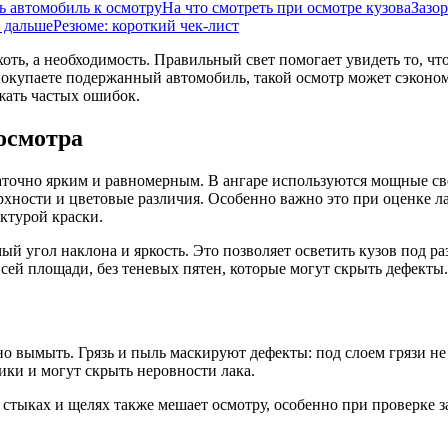
ь автомобиль к осмотру
На что смотреть при осмотре кузова
Зазо
 дальше
Резюме: короткий чек-лист
оть, а необходимость. Правильный свет помогает увидеть то, ч
покупаете подержанный автомобиль, такой осмотр может сэконом
ежать частых ошибок.
осмотра
аточно ярким и равномерным. В ангаре используются мощные св
ерхности и цветовые различия. Особенно важно это при оценке 
ктурой краски.
 угол наклона и яркость. Это позволяет осветить кузов под ра
всей площади, без теневых пятен, которые могут скрыть дефекты.
ьно вымыть. Грязь и пыль маскируют дефекты: под слоем грязи н
ики и могут скрыть неровности лака.
тыках и щелях также мешает осмотру, особенно при проверке заз