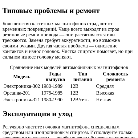
Типовые проблемы и ремонт
Большинство кассетных магнитофонов страдают от
временных повреждений. Чаще всего выходят из строя
резиновые ремни привода — они растягиваются или
трескаются. Замена требует аккуратности, но возможна
своими руками. Другая частая проблема — окисление
контактов и износ головок. Чистка спиртом помогает, но при
сильном износе головку меняют.
Сравнение ных моделей автомобильных магнитофонов
Годы
Тип
Сложность
Модель
выпуска
питания
ремонта
Электроника-302
1980-1989
12В
Средняя
Ореанда-201
1975-1985
12В
Высокая
Электроника-321
1980-1990
12В/сеть
Низкая
Эксплуатация и уход
Регулярно чистите головки магнитофона специальным
средством или изопропиловым спиртом. Используйте только
качественные кассеты — дешёвые ленты быстрее изнашивают