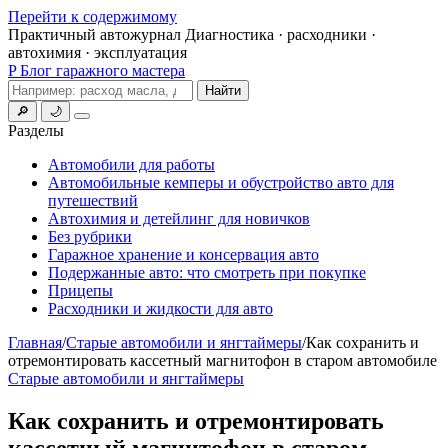
Перейти к содержимому
Практичный автожурнал
Диагностика · расходники ·
автохимия · эксплуатация
P
Блог гаражного мастера
Поиск
Найти
🔎
🌙
Меню
Разделы
Автомобили для работы
Автомобильные кемперы и обустройство авто для
путешествий
Автохимия и детейлинг для новичков
Без рубрики
Гаражное хранение и консервация авто
Подержанные авто: что смотреть при покупке
Прицепы
Расходники и жидкости для авто
Главная
/
Старые автомобили и янгтаймеры
/
Как сохранить и
отремонтировать кассетный магнитофон в старом автомобиле
Старые автомобили и янгтаймеры
Как сохранить и отремонтировать
кассетный магнитофон в старом