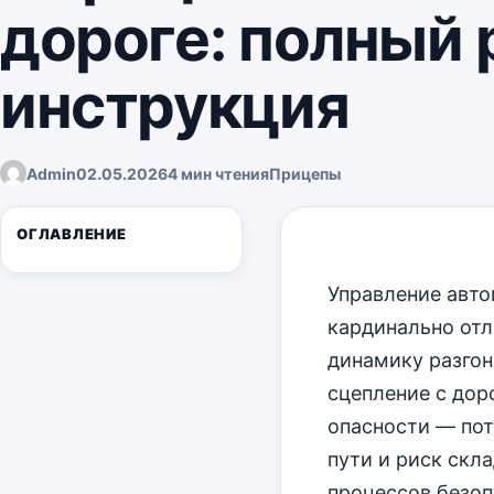
дороге: полный 
инструкция
Admin
02.05.2026
4 мин чтения
Прицепы
ОГЛАВЛЕНИЕ
Управление авто
кардинально отл
динамику разгон
сцепление с дор
опасности — пот
пути и риск скл
процессов безо