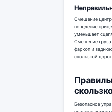
Неправильн
Смещение центра
поведение прице
уменьшает сцепл
Смещение груза 
фаркоп и заднюю
скользкой дорог
Правиль
скользко
Безопасное упра
предсказуемости