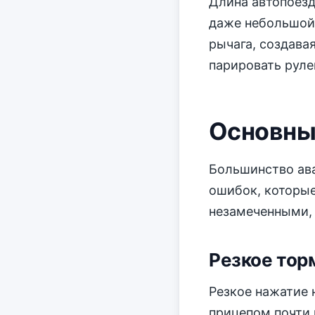
Длина автопоезд
даже небольшой 
рычага, создава
парировать руле
Основны
Большинство ав
ошибок, которые
незамеченными, 
Резкое то
Резкое нажатие 
прицепом почти 