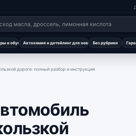
Д
ы и обустройство авто для путешествий
Автохимия и детейлинг для новичков
Без рубрики
Гара
ользкой дороге: полный разбор и инструкция
автомобиль
кользкой