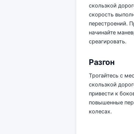
скользкой дорог
скорость выполн
перестроений. П
начинайте манев
среагировать.
Разгон
Трогайтесь с ме
скользкой дорог
привести к бок
повышенные пер
колесах.