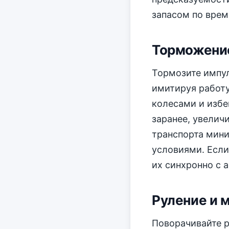
запасом по врем
Торможени
Тормозите импул
имитируя работу
колесами и избе
заранее, увелич
транспорта мин
условиями. Если
их синхронно с 
Руление и 
Поворачивайте р