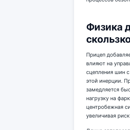
Физика 
скользко
Прицеп добавля
влияют на управ
сцепления шин с
этой инерции. 
замедляется быс
нагрузку на фар
центробежная си
увеличивая риск