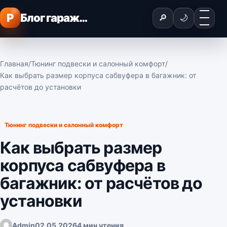
Перейти к содержимому
Меню
P
Блог гаражного мастера
🔎
🌙
Главная
/
Тюнинг подвески и салонный комфорт
/
Как выбрать размер корпуса сабвуфера в багажник: от
расчётов до установки
Тюнинг подвески и салонный комфорт
Как выбрать размер
корпуса сабвуфера в
багажник: от расчётов до
установки
Admin
02.05.2026
4 мин чтения