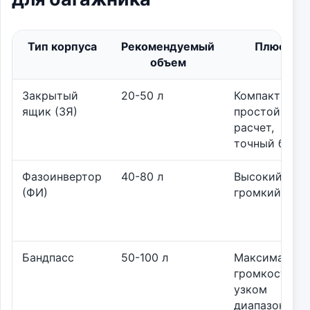
Тип корпуса
Рекомендуемый
Плюсы
объем
Закрытый
20-50 л
Компактный,
ящик (ЗЯ)
простой
расчет,
точный бас
Фазоинвертор
40-80 л
Высокий КПД
(ФИ)
громкий бас
Бандпасс
50-100 л
Максимальна
громкость в
узком
диапазоне