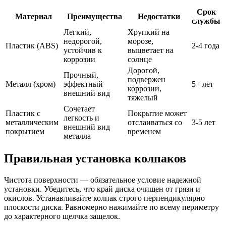
Срок
Материал
Преимущества
Недостатки
службы
Легкий,
Хрупкий на
недорогой,
морозе,
Пластик (ABS)
2-4 года
устойчив к
выцветает на
коррозии
солнце
Дорогой,
Прочный,
подвержен
Металл (хром)
эффектный
5+ лет
коррозии,
внешний вид
тяжелый
Сочетает
Пластик с
Покрытие может
легкость и
металлическим
отслаиваться со
3-5 лет
внешний вид
покрытием
временем
металла
Правильная установка колпаков
Чистота поверхности — обязательное условие надежной
установки. Убедитесь, что край диска очищен от грязи и
окислов. Устанавливайте колпак строго перпендикулярно
плоскости диска. Равномерно нажимайте по всему периметру
до характерного щелчка защелок.