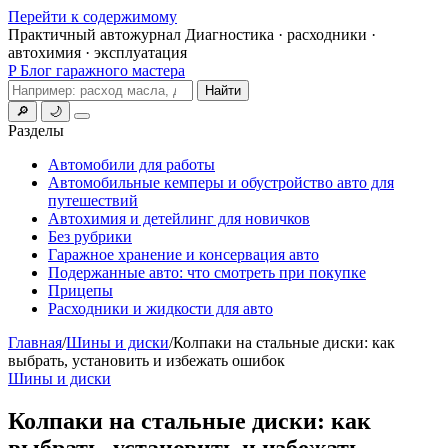
Перейти к содержимому
Практичный автожурнал
Диагностика · расходники ·
автохимия · эксплуатация
P
Блог гаражного мастера
Поиск
Найти
🔎
🌙
Меню
Разделы
Автомобили для работы
Автомобильные кемперы и обустройство авто для
путешествий
Автохимия и детейлинг для новичков
Без рубрики
Гаражное хранение и консервация авто
Подержанные авто: что смотреть при покупке
Прицепы
Расходники и жидкости для авто
Главная
/
Шины и диски
/
Колпаки на стальные диски: как
выбрать, установить и избежать ошибок
Шины и диски
Колпаки на стальные диски: как
выбрать, установить и избежать