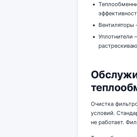
Теплообменни
эффективност
Вентиляторы 
Уплотнители 
растрескиваю
Обслужи
теплооб
Очистка фильтр
условий. Станда
не работает. Фи