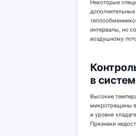
Некоторые спец
дополнительные
теплообменнико
интервалы, но с
воздушному пото
Контроль
в систем
Высокие темпера
микротрещины в 
и уровня хладаг
Признаки недост