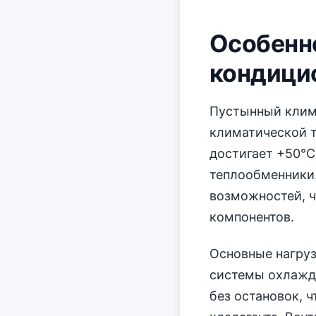
Особенн
кондици
Пустынный клим
климатической т
достигает +50°C
теплообменники.
возможностей, ч
компонентов.
Основные нагру
системы охлажде
без остановок, 