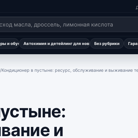
Д
ы и обустройство авто для путешествий
Автохимия и детейлинг для новичков
Без рубрики
Гара
/
Кондиционер в пустыне: ресурс, обслуживание и выживание т
пустыне:
вание и