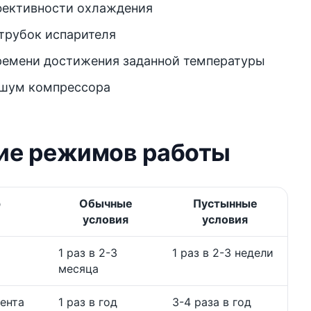
фективности охлаждения
трубок испарителя
ремени достижения заданной температуры
шум компрессора
ие режимов работы
р
Обычные
Пустынные
условия
условия
1 раз в 2-3
1 раз в 2-3 недели
месяца
ента
1 раз в год
3-4 раза в год