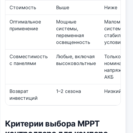
Стоимость
Выше
Ниже
Оптимальное
Мощные
Маломощн
применение
системы,
системы,
переменная
стабильные
освещенность
условия
Совместимость
Любые, включая
Только с
с панелями
высоковольтные
номинальн
напряжени
АКБ
Возврат
1–2 сезона
Низкий
инвестиций
Критерии выбора MPPT