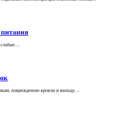
 питания
и слабые…
бок
ечкам, повреждению кровли и выходу…