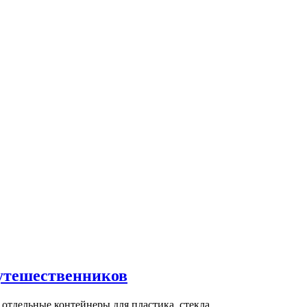
путешественников
 отдельные контейнеры для пластика, стекла,…