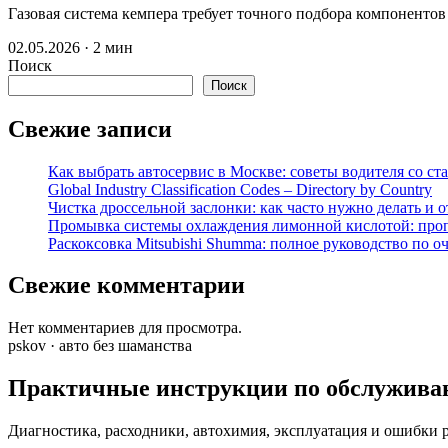
Газовая система кемпера требует точного подбора компоненто
02.05.2026 · 2 мин
Поиск
Поиск
Свежие записи
Как выбрать автосервис в Москве: советы водителя со ст
Global Industry Classification Codes – Directory by Country
Чистка дроссельной заслонки: как часто нужно делать и 
Промывка системы охлаждения лимонной кислотой: проп
Раскоксовка Mitsubishi Shumma: полное руководство по о
Свежие комментарии
Нет комментариев для просмотра.
pskov · авто без шаманства
Практичные инструкции по обслужива
Диагностика, расходники, автохимия, эксплуатация и ошибки 