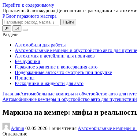
Перейти к содержимому
Практичный автожурнал
Диагностика · расходники · автохими
P
Блог гаражного мастера
Поиск
Найти
🔎
🌙
Меню
Разделы
Автомобили для работы
Автомобильные кемперы и обустройство авто для путеш
Автохимия и детейлинг для новичков
Без рубрики
Гаражное хранение и консервация авто
Подержанные авто: что смотреть при покупке
Прицепы
Расходники и жидкости для авто
Главная
/
Автомобильные кемперы и обустройство авто для пут
Автомобильные кемперы и обустройство авто для путешествий
Маркиза на кемпер: мифы и реальность
Admin
02.05.2026
1 мин чтения
Автомобильные кемперы и о
Оглавление