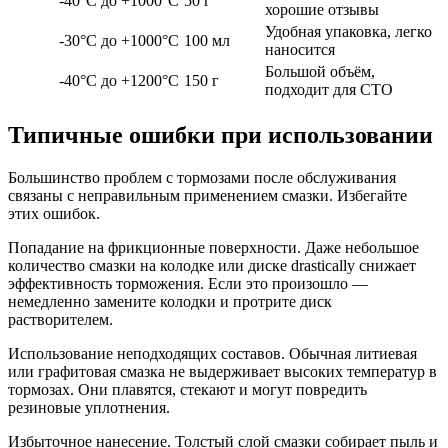
-40°C до +1000°C
50 г
хорошие отзывы
Удобная упаковка, легко
-30°C до +1000°C
100 мл
наносится
Большой объём,
-40°C до +1200°C
150 г
подходит для СТО
Типичные ошибки при использовании
Большинство проблем с тормозами после обслуживания
связаны с неправильным применением смазки. Избегайте
этих ошибок.
Попадание на фрикционные поверхности. Даже небольшое
количество смазки на колодке или диске drastically снижает
эффективность торможения. Если это произошло —
немедленно замените колодки и протрите диск
растворителем.
Использование неподходящих составов. Обычная литиевая
или графитовая смазка не выдерживает высоких температур в
тормозах. Они плавятся, стекают и могут повредить
резиновые уплотнения.
Избыточное нанесение. Толстый слой смазки собирает пыль и