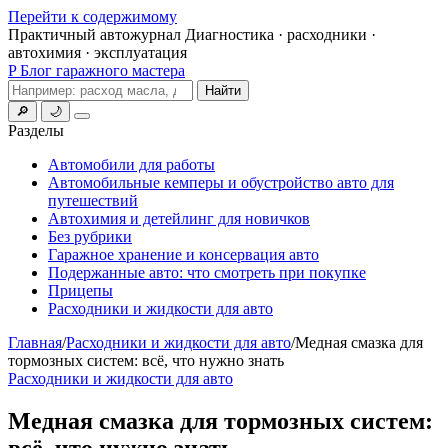
Перейти к содержимому
Практичный автожурнал
Диагностика · расходники ·
автохимия · эксплуатация
P
Блог гаражного мастера
Поиск
Найти
🔎
🌙
Меню
Разделы
Автомобили для работы
Автомобильные кемперы и обустройство авто для
путешествий
Автохимия и детейлинг для новичков
Без рубрики
Гаражное хранение и консервация авто
Подержанные авто: что смотреть при покупке
Прицепы
Расходники и жидкости для авто
Главная
/
Расходники и жидкости для авто
/
Медная смазка для
тормозных систем: всё, что нужно знать
Расходники и жидкости для авто
Медная смазка для тормозных систем:
всё, что нужно знать