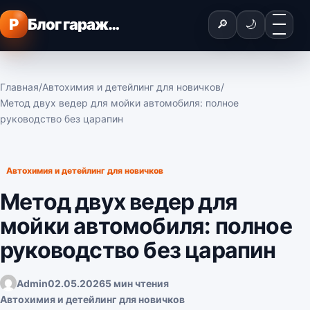
Перейти к содержимому
Меню
P
Блог гаражного мастера
🔎
🌙
Главная
/
Автохимия и детейлинг для новичков
/
Метод двух ведер для мойки автомобиля: полное
руководство без царапин
Автохимия и детейлинг для новичков
Метод двух ведер для
мойки автомобиля: полное
руководство без царапин
Admin
02.05.2026
5 мин чтения
Автохимия и детейлинг для новичков