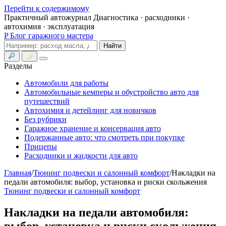
Перейти к содержимому
Практичный автожурнал
Диагностика · расходники ·
автохимия · эксплуатация
P
Блог гаражного мастера
Поиск
Найти
Меню
Разделы
Автомобили для работы
Автомобильные кемперы и обустройство авто для
путешествий
Автохимия и детейлинг для новичков
Без рубрики
Гаражное хранение и консервация авто
Подержанные авто: что смотреть при покупке
Прицепы
Расходники и жидкости для авто
Главная
/
Тюнинг подвески и салонный комфорт
/
Накладки на
педали автомобиля: выбор, установка и риски скольжения
Тюнинг подвески и салонный комфорт
Накладки на педали автомобиля:
выбор, установка и риски скольжения