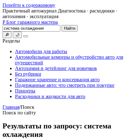
Перейти к содержимому
Практичный автожурнал
Диагностика · расходники ·
автохимия · эксплуатация
P
Блог гаражного мастера
Поиск
Найти
🔎
🌙
Меню
Разделы
Автомобили для работы
Автомобильные кемперы и обустройство авто для
путешествий
Автохимия и детейлинг для новичков
Без рубрики
Гаражное хранение и консервация авто
Подержанные авто: что смотреть при покупке
Прицепы
Расходники и жидкости для авто
Главная
/
Поиск
Поиск по сайту
Результаты по запросу:
система
охлаждения