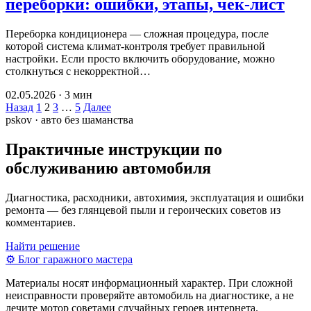
переборки: ошибки, этапы, чек-лист
Переборка кондиционера — сложная процедура, после
которой система климат-контроля требует правильной
настройки. Если просто включить оборудование, можно
столкнуться с некорректной…
02.05.2026 · 3 мин
Пагинация
Назад
1
2
3
…
5
Далее
pskov · авто без шаманства
записей
Практичные инструкции по
обслуживанию автомобиля
Диагностика, расходники, автохимия, эксплуатация и ошибки
ремонта — без глянцевой пыли и героических советов из
комментариев.
Найти решение
⚙
Блог гаражного мастера
Материалы носят информационный характер. При сложной
неисправности проверяйте автомобиль на диагностике, а не
лечите мотор советами случайных героев интернета.