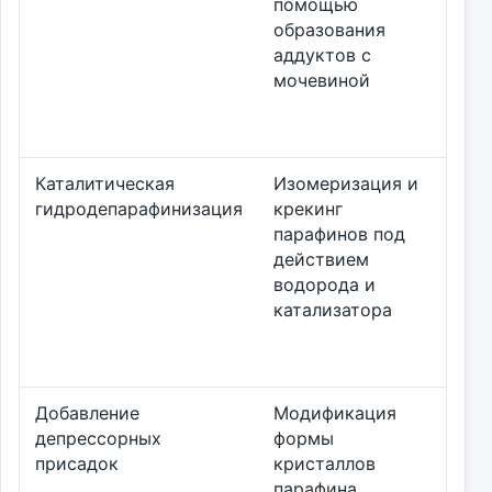
помощью
выс
образования
аддуктов с
мочевиной
Каталитическая
Изомеризация и
Поз
гидродепарафинизация
крекинг
выс
парафинов под
топ
действием
инт
водорода и
общ
катализатора
Добавление
Модификация
Низ
депрессорных
формы
про
присадок
кристаллов
при
парафина,