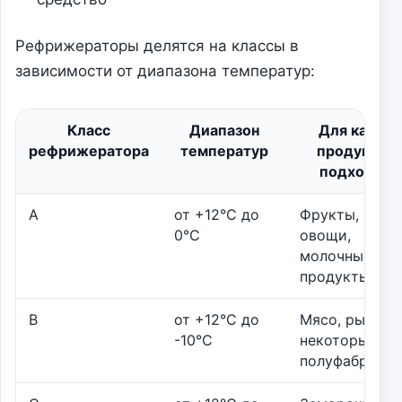
Рефрижераторы делятся на классы в
зависимости от диапазона температур:
Класс
Диапазон
Для каких
рефрижератора
температур
продуктов
подходит
A
от +12°C до
Фрукты,
0°C
овощи,
молочные
продукты
B
от +12°C до
Мясо, рыба,
-10°C
некоторые
полуфабрика