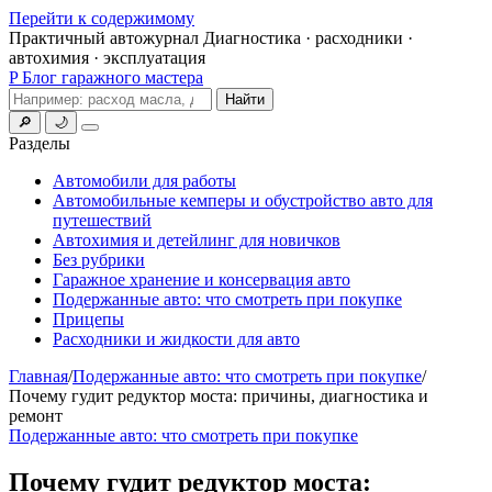
Перейти к содержимому
Практичный автожурнал
Диагностика · расходники ·
автохимия · эксплуатация
P
Блог гаражного мастера
Поиск
Найти
🔎
🌙
Меню
Разделы
Автомобили для работы
Автомобильные кемперы и обустройство авто для
путешествий
Автохимия и детейлинг для новичков
Без рубрики
Гаражное хранение и консервация авто
Подержанные авто: что смотреть при покупке
Прицепы
Расходники и жидкости для авто
Главная
/
Подержанные авто: что смотреть при покупке
/
Почему гудит редуктор моста: причины, диагностика и
ремонт
Подержанные авто: что смотреть при покупке
Почему гудит редуктор моста: