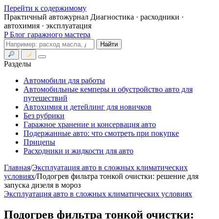
Перейти к содержимому
Практичный автожурнал
Диагностика · расходники ·
автохимия · эксплуатация
P
Блог гаражного мастера
Поиск
Найти
Меню
Разделы
Автомобили для работы
Автомобильные кемперы и обустройство авто для
путешествий
Автохимия и детейлинг для новичков
Без рубрики
Гаражное хранение и консервация авто
Подержанные авто: что смотреть при покупке
Прицепы
Расходники и жидкости для авто
Главная
/
Эксплуатация авто в сложных климатических
условиях
/
Подогрев фильтра тонкой очистки: решение для
запуска дизеля в мороз
Эксплуатация авто в сложных климатических условиях
Подогрев фильтра тонкой очистки: