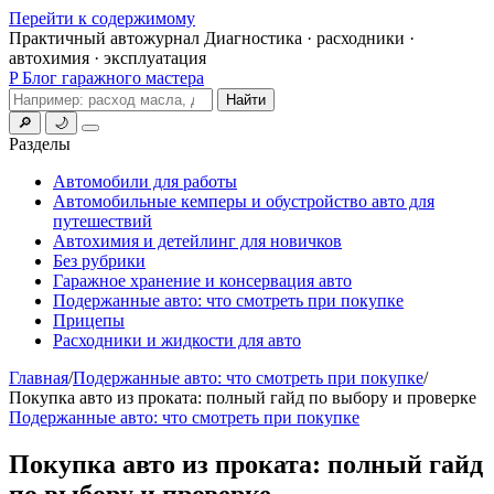
Перейти к содержимому
Практичный автожурнал
Диагностика · расходники ·
автохимия · эксплуатация
P
Блог гаражного мастера
Поиск
Найти
🔎
🌙
Меню
Разделы
Автомобили для работы
Автомобильные кемперы и обустройство авто для
путешествий
Автохимия и детейлинг для новичков
Без рубрики
Гаражное хранение и консервация авто
Подержанные авто: что смотреть при покупке
Прицепы
Расходники и жидкости для авто
Главная
/
Подержанные авто: что смотреть при покупке
/
Покупка авто из проката: полный гайд по выбору и проверке
Подержанные авто: что смотреть при покупке
Покупка авто из проката: полный гайд
по выбору и проверке