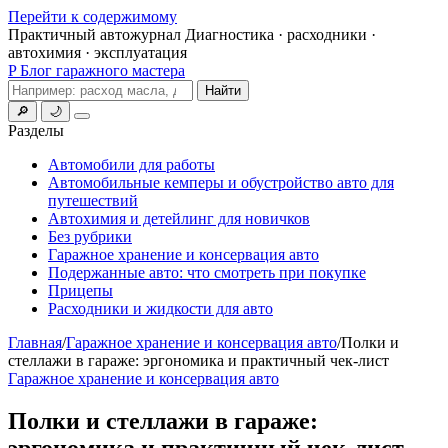
Перейти к содержимому
Практичный автожурнал
Диагностика · расходники ·
автохимия · эксплуатация
P
Блог гаражного мастера
Поиск
Найти
🔎
🌙
Меню
Разделы
Автомобили для работы
Автомобильные кемперы и обустройство авто для
путешествий
Автохимия и детейлинг для новичков
Без рубрики
Гаражное хранение и консервация авто
Подержанные авто: что смотреть при покупке
Прицепы
Расходники и жидкости для авто
Главная
/
Гаражное хранение и консервация авто
/
Полки и
стеллажи в гараже: эргономика и практичный чек-лист
Гаражное хранение и консервация авто
Полки и стеллажи в гараже:
эргономика и практичный чек-лист