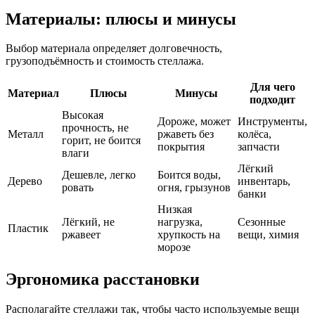
Материалы: плюсы и минусы
Выбор материала определяет долговечность,
грузоподъёмность и стоимость стеллажа.
Для чего
Материал
Плюсы
Минусы
подходит
Высокая
Дороже, может
Инструменты,
прочность, не
Металл
ржаветь без
колёса,
горит, не боится
покрытия
запчасти
влаги
Лёгкий
Дешевле, легко
Боится воды,
Дерево
инвентарь,
ровать
огня, грызунов
банки
Низкая
Лёгкий, не
нагрузка,
Сезонные
Пластик
ржавеет
хрупкость на
вещи, химия
морозе
Эргономика расстановки
Располагайте стеллажи так, чтобы часто используемые вещи