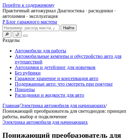
Перейти к содержимому
Практичный автожурнал
Диагностика · расходники ·
автохимия · эксплуатация
P
Блог гаражного мастера
Поиск
Найти
🔎
🌙
Меню
Разделы
Автомобили для работы
Автомобильные кемперы и обустройство авто для
путешествий
Автохимия и детейлинг для новичков
Без рубрики
Гаражное хранение и консервация авто
Подержанные авто: что смотреть при покупке
Прицепы
Расходники и жидкости для авто
Главная
/
Электрика автомобиля для начинающих
/
Понижающий преобразователь для светодиодов: принцип
работы, выбор и подключение
Электрика автомобиля для начинающих
Понижающий преобразователь для