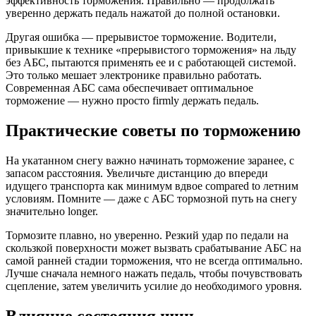
эффективность торможения. Правильно — продолжать
уверенно держать педаль нажатой до полной остановки.
Другая ошибка — прерывистое торможение. Водители,
привыкшие к технике «прерывистого торможения» на льду
без АБС, пытаются применять ее и с работающей системой.
Это только мешает электронике правильно работать.
Современная АБС сама обеспечивает оптимальное
торможение — нужно просто firmly держать педаль.
Практические советы по торможению
На укатанном снегу важно начинать торможение заранее, с
запасом расстояния. Увеличьте дистанцию до впереди
идущего транспорта как минимум вдвое compared to летним
условиям. Помните — даже с АБС тормозной путь на снегу
значительно longer.
Тормозите плавно, но уверенно. Резкий удар по педали на
скользкой поверхности может вызвать срабатывание АБС на
самой ранней стадии торможения, что не всегда оптимально.
Лучше сначала немного нажать педаль, чтобы почувствовать
сцепление, затем увеличить усилие до необходимого уровня.
Влияние состояния шин