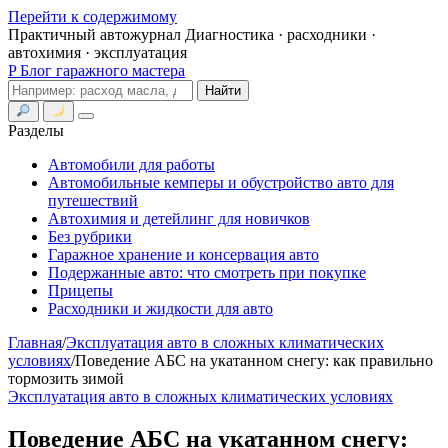
Перейти к содержимому
Практичный автожурнал
Диагностика · расходники ·
автохимия · эксплуатация
P
Блог гаражного мастера
Поиск
Найти
Меню
Разделы
Автомобили для работы
Автомобильные кемперы и обустройство авто для
путешествий
Автохимия и детейлинг для новичков
Без рубрики
Гаражное хранение и консервация авто
Подержанные авто: что смотреть при покупке
Прицепы
Расходники и жидкости для авто
Главная
/
Эксплуатация авто в сложных климатических
условиях
/
Поведение АБС на укатанном снегу: как правильно
тормозить зимой
Эксплуатация авто в сложных климатических условиях
Поведение АБС на укатанном снегу: