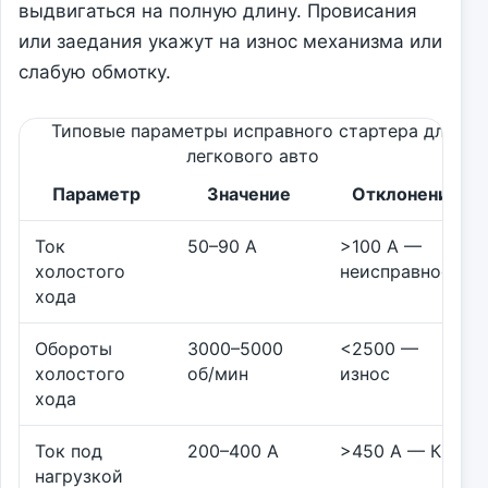
выдвигаться на полную длину. Провисания
или заедания укажут на износ механизма или
слабую обмотку.
Типовые параметры исправного стартера для
легкового авто
Параметр
Значение
Отклонение
Ток
50–90 А
>100 А —
холостого
неисправность
хода
Обороты
3000–5000
<2500 —
холостого
об/мин
износ
хода
Ток под
200–400 А
>450 А — КЗ
нагрузкой