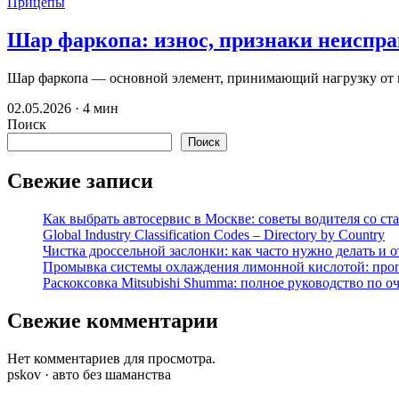
Прицепы
Шар фаркопа: износ, признаки неиспра
Шар фаркопа — основной элемент, принимающий нагрузку от п
02.05.2026 · 4 мин
Поиск
Поиск
Свежие записи
Как выбрать автосервис в Москве: советы водителя со ст
Global Industry Classification Codes – Directory by Country
Чистка дроссельной заслонки: как часто нужно делать и 
Промывка системы охлаждения лимонной кислотой: проп
Раскоксовка Mitsubishi Shumma: полное руководство по о
Свежие комментарии
Нет комментариев для просмотра.
pskov · авто без шаманства