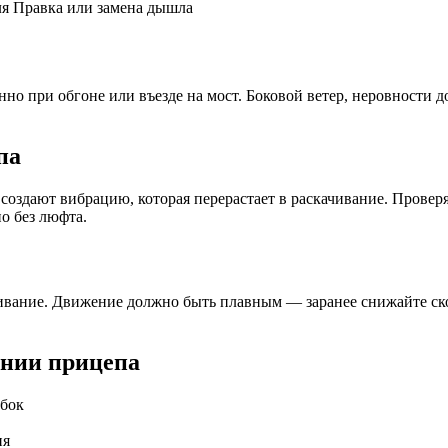
ля
Правка или замена дышла
нно при обгоне или въезде на мост. Боковой ветер, неровности
па
создают вибрацию, которая перерастает в раскачивание. Провер
о без люфта.
ивание. Движение должно быть плавным — заранее снижайте ск
ании прицепа
вбок
ия