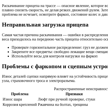
Раскачивание прицепа на трассе — опасное явление, которое в
плавно снизить скорость, не делая резких движений рулем. За
проблема не исчезает, осмотрите фаркоп, состояние колес и да
Неправильная загрузка прицепа
Самая частая причина раскачивания — ошибки в распределении 
веса приходилось на переднюю часть прицепа относительно оси
Проверьте горизонтальное распределение: груз не долже
Закрепите все предметы: свободно лежащие вещи смеща
Используйте весы для контроля нагрузки на фаркоп
Проблемы с фаркопом и сцепным устро
Износ деталей сцепки напрямую влияет на устойчивость прице
узла, страховочного троса и электроразъема.
Распространенные неисправнос
Проблема
Признаки
Износ шара
Люфт при ручной проверке, стуки
Коррозия креплений
Ржавчина на болтах, трещины