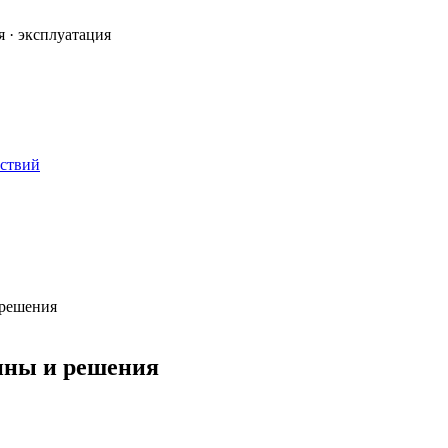
я · эксплуатация
ествий
 решения
чины и решения