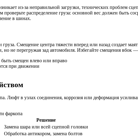
озникает из-за неправильной загрузки, технических проблем сц
тем проверьте распределение груза: основной вес должен быть с
вление в шинах.
груза. Смещение центра тяжести вперед или назад создает маят
, но не перегружая зад автомобиля. Избегайте смещения вбок —
н быть смещен влево или вправо
ются при движении
йством
па. Люфт в узлах соединения, коррозия или деформация усилива
ти фаркопа
Решение
Замена шара или всей сцепной головки
Обработка антикором, замена болтов