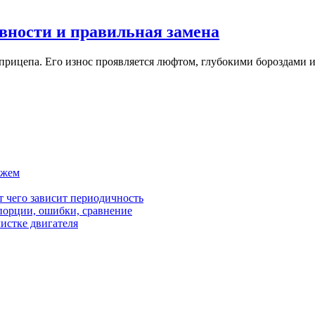
вности и правильная замена
рицепа. Его износ проявляется люфтом, глубокими бороздами и
ажем
от чего зависит периодичность
орции, ошибки, сравнение
чистке двигателя