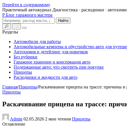
Перейти к содержимому
Практичный автожурнал
Диагностика · расходники · автохими
P
Блог гаражного мастера
Поиск
Найти
Меню
Разделы
Автомобили для работы
Автомобильные кемперы и обустройство авто для путеш
Автохимия и детейлинг для новичков
Без рубрики
Гаражное хранение и консервация авто
Подержанные авто: что смотреть при покупке
Прицепы
Расходники и жидкости для авто
Главная
/
Прицепы
/
Раскачивание прицепа на трассе: причины и
Прицепы
Раскачивание прицепа на трассе: при
Admin
02.05.2026
2 мин чтения
Прицепы
Оглавление