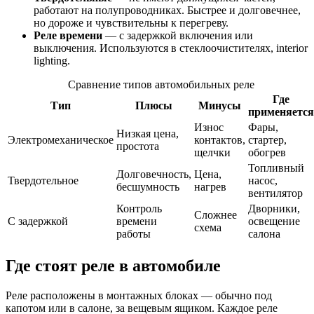
работают на полупроводниках. Быстрее и долговечнее,
но дороже и чувствительны к перегреву.
Реле времени
— с задержкой включения или
выключения. Используются в стеклоочистителях, interior
lighting.
Сравнение типов автомобильных реле
Где
Тип
Плюсы
Минусы
применяется
Износ
Фары,
Низкая цена,
Электромеханическое
контактов,
стартер,
простота
щелчки
обогрев
Топливный
Долговечность,
Цена,
Твердотельное
насос,
бесшумность
нагрев
вентилятор
Контроль
Дворники,
Сложнее
С задержкой
времени
освещение
схема
работы
салона
Где стоят реле в автомобиле
Реле расположены в монтажных блоках — обычно под
капотом или в салоне, за вещевым ящиком. Каждое реле