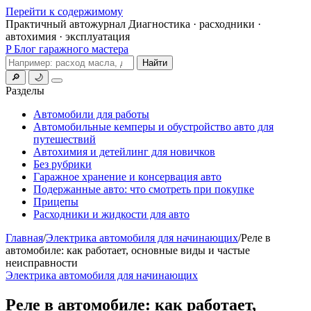
Перейти к содержимому
Практичный автожурнал
Диагностика · расходники ·
автохимия · эксплуатация
P
Блог гаражного мастера
Поиск
Найти
🔎
🌙
Меню
Разделы
Автомобили для работы
Автомобильные кемперы и обустройство авто для
путешествий
Автохимия и детейлинг для новичков
Без рубрики
Гаражное хранение и консервация авто
Подержанные авто: что смотреть при покупке
Прицепы
Расходники и жидкости для авто
Главная
/
Электрика автомобиля для начинающих
/
Реле в
автомобиле: как работает, основные виды и частые
неисправности
Электрика автомобиля для начинающих
Реле в автомобиле: как работает,