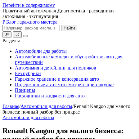
Перейти к содержимому
Практичный автожурнал
Диагностика · расходники ·
автохимия · эксплуатация
P
Блог гаражного мастера
Поиск
Найти
🔎
🌙
Меню
Разделы
Автомобили для работы
Автомобильные кемперы и обустройство авто для
путешествий
Автохимия и детейлинг для новичков
Без рубрики
Гаражное хранение и консервация авто
Подержанные авто: что смотреть при покупке
Прицепы
Расходники и жидкости для авто
Главная
/
Автомобили для работы
/
Renault Kangoo для малого
бизнеса: полный разбор без прикрас
Автомобили для работы
Renault Kangoo для малого бизнеса:
полный разбор без прикрас