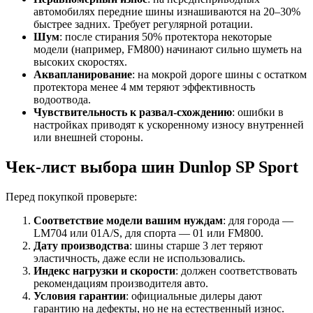
автомобилях передние шины изнашиваются на 20–30%
быстрее задних. Требует регулярной ротации.
Шум
: после стирания 50% протектора некоторые
модели (например, FM800) начинают сильно шуметь на
высоких скоростях.
Аквапланирование
: на мокрой дороге шины с остатком
протектора менее 4 мм теряют эффективность
водоотвода.
Чувствительность к развал-схождению
: ошибки в
настройках приводят к ускоренному износу внутренней
или внешней стороны.
Чек-лист выбора шин Dunlop SP Sport
Перед покупкой проверьте:
Соответствие модели вашим нуждам
: для города —
LM704 или 01A/S, для спорта — 01 или FM800.
Дату производства
: шины старше 3 лет теряют
эластичность, даже если не использовались.
Индекс нагрузки и скорости
: должен соответствовать
рекомендациям производителя авто.
Условия гарантии
: официальные дилеры дают
гарантию на дефекты, но не на естественный износ.