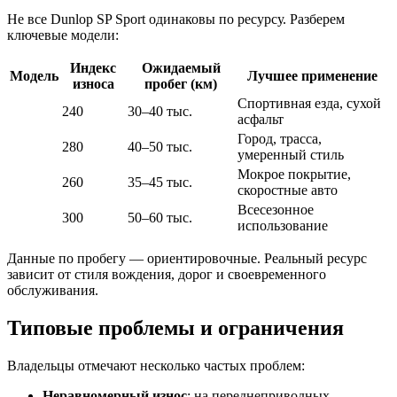
Не все Dunlop SP Sport одинаковы по ресурсу. Разберем
ключевые модели:
Индекс
Ожидаемый
Модель
Лучшее применение
износа
пробег (км)
Спортивная езда, сухой
240
30–40 тыс.
асфальт
Город, трасса,
280
40–50 тыс.
умеренный стиль
Мокрое покрытие,
260
35–45 тыс.
скоростные авто
Всесезонное
300
50–60 тыс.
использование
Данные по пробегу — ориентировочные. Реальный ресурс
зависит от стиля вождения, дорог и своевременного
обслуживания.
Типовые проблемы и ограничения
Владельцы отмечают несколько частых проблем:
Неравномерный износ
: на переднеприводных