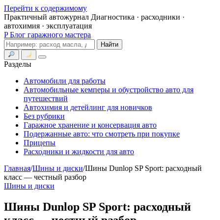
Перейти к содержимому
Практичный автожурнал
Диагностика · расходники ·
автохимия · эксплуатация
P
Блог гаражного мастера
Поиск
Найти
Меню
Разделы
Автомобили для работы
Автомобильные кемперы и обустройство авто для
путешествий
Автохимия и детейлинг для новичков
Без рубрики
Гаражное хранение и консервация авто
Подержанные авто: что смотреть при покупке
Прицепы
Расходники и жидкости для авто
Главная
/
Шины и диски
/
Шины Dunlop SP Sport: расходный
класс — честный разбор
Шины и диски
Шины Dunlop SP Sport: расходный
класс — честный разбор