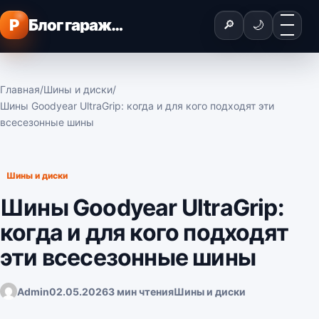
Перейти к содержимому
Меню
P
Блог гаражного мастера
🔎
🌙
Главная
/
Шины и диски
/
Шины Goodyear UltraGrip: когда и для кого подходят эти
всесезонные шины
Шины и диски
Шины Goodyear UltraGrip:
когда и для кого подходят
эти всесезонные шины
Admin
02.05.2026
3 мин чтения
Шины и диски