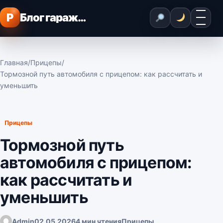
Перейти к содержимому
Меню
P
Блог гаражного мастера
Главная
/
Прицепы
/
Тормозной путь автомобиля с прицепом: как рассчитать и
уменьшить
Прицепы
Тормозной путь
автомобиля с прицепом:
как рассчитать и
уменьшить
Admin
02.05.2026
4 мин чтения
Прицепы