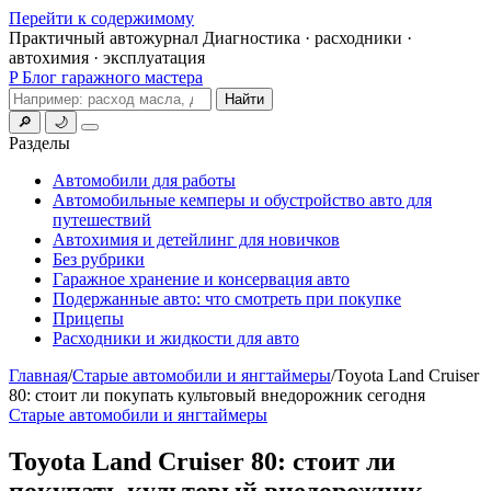
Перейти к содержимому
Практичный автожурнал
Диагностика · расходники ·
автохимия · эксплуатация
P
Блог гаражного мастера
Поиск
Найти
🔎
🌙
Меню
Разделы
Автомобили для работы
Автомобильные кемперы и обустройство авто для
путешествий
Автохимия и детейлинг для новичков
Без рубрики
Гаражное хранение и консервация авто
Подержанные авто: что смотреть при покупке
Прицепы
Расходники и жидкости для авто
Главная
/
Старые автомобили и янгтаймеры
/
Toyota Land Cruiser
80: стоит ли покупать культовый внедорожник сегодня
Старые автомобили и янгтаймеры
Toyota Land Cruiser 80: стоит ли
покупать культовый внедорожник