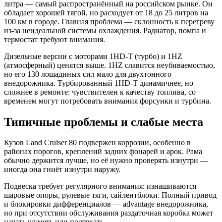
литра — самый распространённый на российском рынке. Он
обладает хорошей тягой, но расходует от 18 до 25 литров на
100 км в городе. Главная проблема — склонность к перегреву
из-за неидеальной системы охлаждения. Радиатор, помпа и
термостат требуют внимания.
Дизельные версии с моторами 1HD-T (турбо) и 1HZ
(атмосферный) ценятся выше. 1HZ славится неубиваемостью,
но его 130 лошадиных сил мало для двухтонного
внедорожника. Турбированный 1HD-T динамичнее, но
сложнее в ремонте: чувствителен к качеству топлива, со
временем могут потребовать внимания форсунки и турбина.
Типичные проблемы и слабые места
Кузов Land Cruiser 80 подвержен коррозии, особенно в
районах порогов, креплений задних фонарей и арок. Рама
обычно держится лучше, но её нужно проверять изнутри —
иногда она гниёт изнутри наружу.
Подвеска требует регулярного внимания: изнашиваются
шаровые опоры, рулевые тяги, сайлентблоки. Полный привод
и блокировки дифференциалов — advantage внедорожника,
но при отсутствии обслуживания раздаточная коробка может
начать шуметь или подтекать.