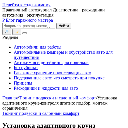
Перейти к содержимому
Практичный автожурнал
Диагностика · расходники ·
автохимия · эксплуатация
P
Блог гаражного мастера
Поиск
Найти
Меню
Разделы
Автомобили для работы
Автомобильные кемперы и обустройство авто для
путешествий
Автохимия и детейлинг для новичков
Без рубрики
Гаражное хранение и консервация авто
Подержанные авто: что смотреть при покупке
Прицепы
Расходники и жидкости для авто
Главная
/
Тюнинг подвески и салонный комфорт
/
Установка
адаптивного круиз-контроля штатно: подбор, монтаж,
ограничения
Тюнинг подвески и салонный комфорт
Установка адаптивного круиз-