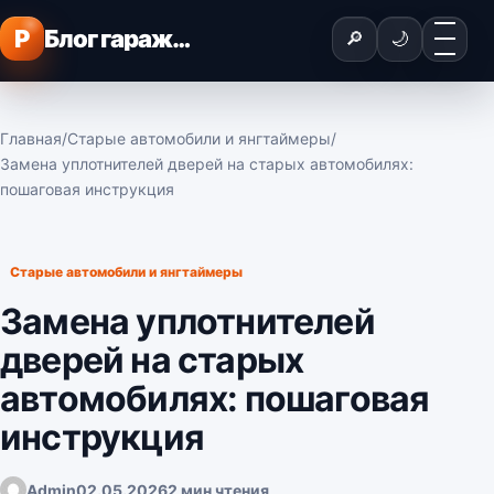
Перейти к содержимому
Меню
P
Блог гаражного мастера
🔎
🌙
Главная
/
Старые автомобили и янгтаймеры
/
Замена уплотнителей дверей на старых автомобилях:
пошаговая инструкция
Старые автомобили и янгтаймеры
Замена уплотнителей
дверей на старых
автомобилях: пошаговая
инструкция
Admin
02.05.2026
2 мин чтения