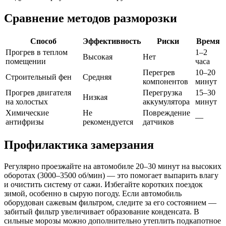
Сравнение методов разморозки
Способ
Эффективность
Риски
Время
Прогрев в теплом
1–2
Высокая
Нет
помещении
часа
Перегрев
10–20
Строительный фен
Средняя
компонентов
минут
Прогрев двигателя
Перегрузка
15–30
Низкая
на холостых
аккумулятора
минут
Химические
Не
Повреждение
—
антифризы
рекомендуется
датчиков
Профилактика замерзания
Регулярно проезжайте на автомобиле 20–30 минут на высоких
оборотах (3000–3500 об/мин) — это помогает выпарить влагу
и очистить систему от сажи. Избегайте коротких поездок
зимой, особенно в сырую погоду. Если автомобиль
оборудован сажевым фильтром, следите за его состоянием —
забитый фильтр увеличивает образование конденсата. В
сильные морозы можно дополнительно утеплить подкапотное