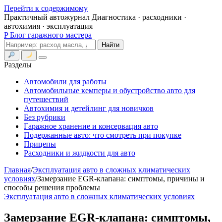
Перейти к содержимому
Практичный автожурнал
Диагностика · расходники ·
автохимия · эксплуатация
P
Блог гаражного мастера
Поиск
Найти
Меню
Разделы
Автомобили для работы
Автомобильные кемперы и обустройство авто для
путешествий
Автохимия и детейлинг для новичков
Без рубрики
Гаражное хранение и консервация авто
Подержанные авто: что смотреть при покупке
Прицепы
Расходники и жидкости для авто
Главная
/
Эксплуатация авто в сложных климатических
условиях
/
Замерзание EGR-клапана: симптомы, причины и
способы решения проблемы
Эксплуатация авто в сложных климатических условиях
Замерзание EGR-клапана: симптомы,