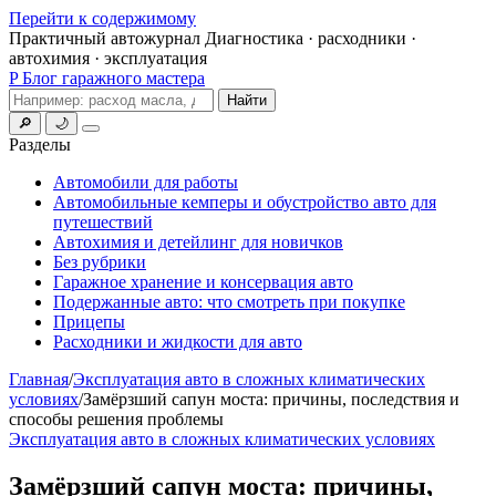
Перейти к содержимому
Практичный автожурнал
Диагностика · расходники ·
автохимия · эксплуатация
P
Блог гаражного мастера
Поиск
Найти
🔎
🌙
Меню
Разделы
Автомобили для работы
Автомобильные кемперы и обустройство авто для
путешествий
Автохимия и детейлинг для новичков
Без рубрики
Гаражное хранение и консервация авто
Подержанные авто: что смотреть при покупке
Прицепы
Расходники и жидкости для авто
Главная
/
Эксплуатация авто в сложных климатических
условиях
/
Замёрзший сапун моста: причины, последствия и
способы решения проблемы
Эксплуатация авто в сложных климатических условиях
Замёрзший сапун моста: причины,