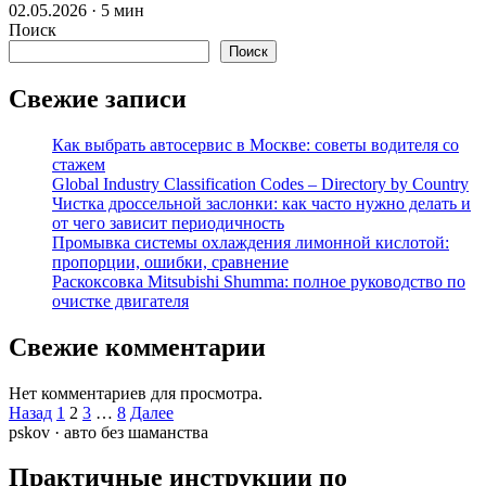
02.05.2026 · 5 мин
Поиск
Поиск
Свежие записи
Как выбрать автосервис в Москве: советы водителя со
стажем
Global Industry Classification Codes – Directory by Country
Чистка дроссельной заслонки: как часто нужно делать и
от чего зависит периодичность
Промывка системы охлаждения лимонной кислотой:
пропорции, ошибки, сравнение
Раскоксовка Mitsubishi Shumma: полное руководство по
очистке двигателя
Свежие комментарии
Нет комментариев для просмотра.
Пагинация
Назад
1
2
3
…
8
Далее
pskov · авто без шаманства
записей
Практичные инструкции по