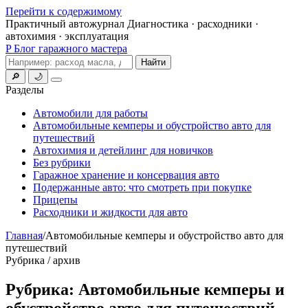
Перейти к содержимому
Практичный автожурнал
Диагностика · расходники ·
автохимия · эксплуатация
P
Блог гаражного мастера
Поиск
Найти
🔎
🌙
Меню
Разделы
Автомобили для работы
Автомобильные кемперы и обустройство авто для
путешествий
Автохимия и детейлинг для новичков
Без рубрики
Гаражное хранение и консервация авто
Подержанные авто: что смотреть при покупке
Прицепы
Расходники и жидкости для авто
Главная
/
Автомобильные кемперы и обустройство авто для
путешествий
Рубрика / архив
Рубрика:
Автомобильные кемперы и
обустройство авто для путешествий