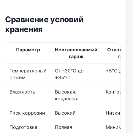
Сравнение условий
хранения
Параметр
Неотапливаемый
Отаплива
гараж
гараж
Температурный
От -30°C до
+5°C до +2
режим
+35°C
Влажность
Высокая,
Контролир
конденсат
Риск коррозии
Высокий
Низкий
Подготовка
Полная
Минимальн