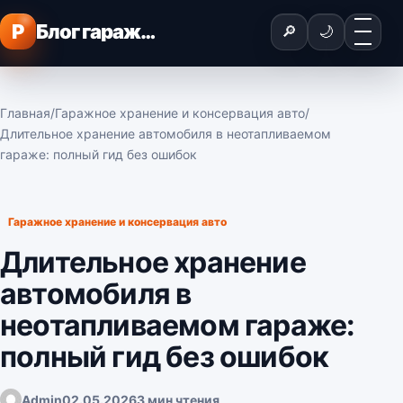
Перейти к содержимому
Меню
P
Блог гаражного мастера
🔎
🌙
Главная
/
Гаражное хранение и консервация авто
/
Длительное хранение автомобиля в неотапливаемом
гараже: полный гид без ошибок
Гаражное хранение и консервация авто
Длительное хранение
автомобиля в
неотапливаемом гараже:
полный гид без ошибок
Admin
02.05.2026
3 мин чтения