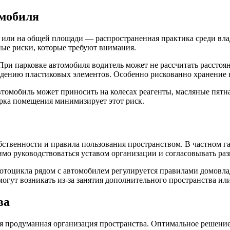
омобиля
 или на общей площади — распространенная практика среди вл
ные риски, которые требуют внимания.
ри парковке автомобиля водитель может не рассчитать расстоян
ению пластиковых элементов. Особенно рискованно хранение в 
омобиль может приносить на колесах реагенты, масляные пятна
орка помещения минимизирует этот риск.
ственности и правила пользования пространством. В частном г
мо руководствоваться уставом организации и согласовывать ра
отоцикла рядом с автомобилем регулируется правилами домовла
огут возникать из-за занятия дополнительного пространства ил
ва
тся продуманная организация пространства. Оптимальное решен