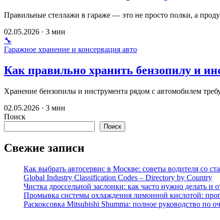
Правильные стеллажи в гараже — это не просто полки, а про
02.05.2026 · 3 мин
🔧
Гаражное хранение и консервация авто
Как правильно хранить бензопилу и ин
Хранение бензопилы и инструмента рядом с автомобилем требу
02.05.2026 · 3 мин
Поиск
Поиск
Свежие записи
Как выбрать автосервис в Москве: советы водителя со ст
Global Industry Classification Codes – Directory by Country
Чистка дроссельной заслонки: как часто нужно делать и 
Промывка системы охлаждения лимонной кислотой: проп
Раскоксовка Mitsubishi Shumma: полное руководство по о