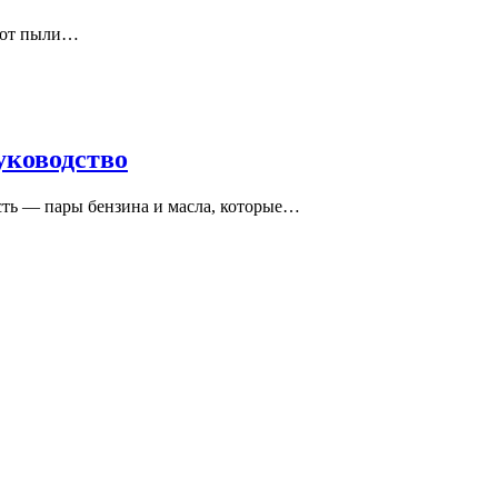
и от пыли…
уководство
сть — пары бензина и масла, которые…