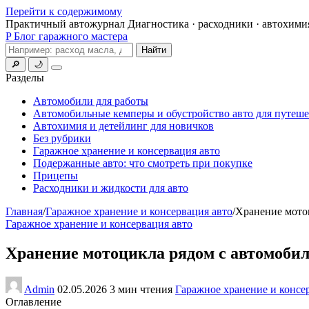
Перейти к содержимому
Практичный автожурнал
Диагностика · расходники · автохими
P
Блог гаражного мастера
Поиск
Найти
🔎
🌙
Меню
Разделы
Автомобили для работы
Автомобильные кемперы и обустройство авто для путеш
Автохимия и детейлинг для новичков
Без рубрики
Гаражное хранение и консервация авто
Подержанные авто: что смотреть при покупке
Прицепы
Расходники и жидкости для авто
Главная
/
Гаражное хранение и консервация авто
/
Хранение мото
Гаражное хранение и консервация авто
Хранение мотоцикла рядом с автомоби
Admin
02.05.2026
3 мин чтения
Гаражное хранение и консе
Оглавление