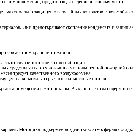
кальном положении, предотвращая падение и экономя место.
будет максимально защищен от случайных контактов с автомобил
териалов. Они предотвращают скопление конденсата и защищаю
ри совместном хранении техники:
асть от случайного толчка или вибрации
ных средства являются источниками повышенной пожарной оп
масел требует качественного воздухообмена
имущества возможны серьезные финансовые потери
крытом помещении с мотоциклом. Выхлопные газы содержат веще
вариант. Мотоцикл подвержен воздействию атмосферных осадко